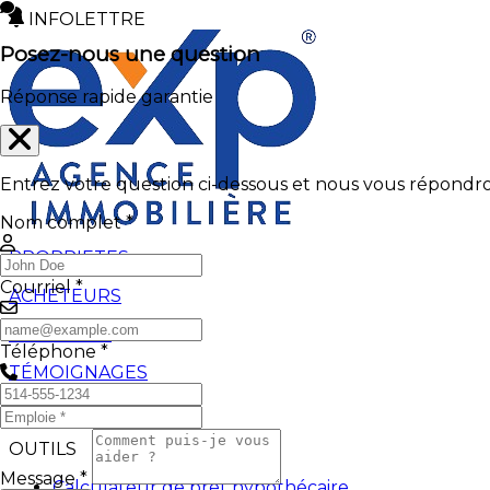
INFOLETTRE
Posez-nous une question
Réponse rapide garantie
Entrez votre question ci-dessous et nous vous répondron
Nom complet *
PROPRIETES
Courriel *
ACHETEURS
VENDEURS
Téléphone *
TÉMOIGNAGES
BLOGUES
OUTILS
Message *
Calculateur de prêt hypothécaire