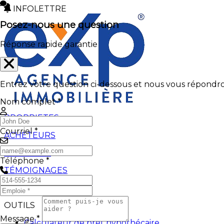
INFOLETTRE
Posez-nous une question
Réponse rapide garantie
Entrez votre question ci-dessous et nous vous répondron
Nom complet *
PROPRIETES
Courriel *
ACHETEURS
VENDEURS
Téléphone *
TÉMOIGNAGES
BLOGUES
OUTILS
Message *
Calculateur de prêt hypothécaire